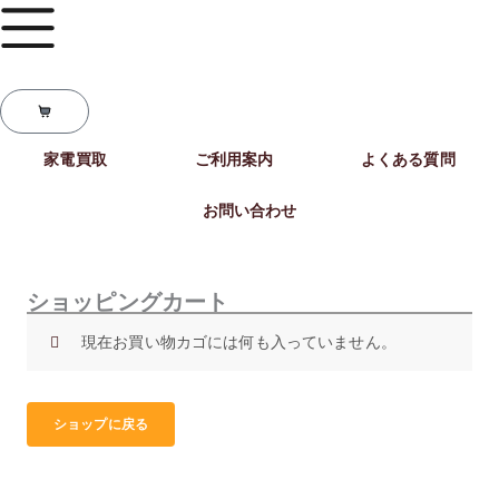
内
容
を
ス
C
キ
a
r
ッ
t
家電買取
ご利用案内
よくある質問
プ
お問い合わせ
ショッピングカート
現在お買い物カゴには何も入っていません。
ショップに戻る