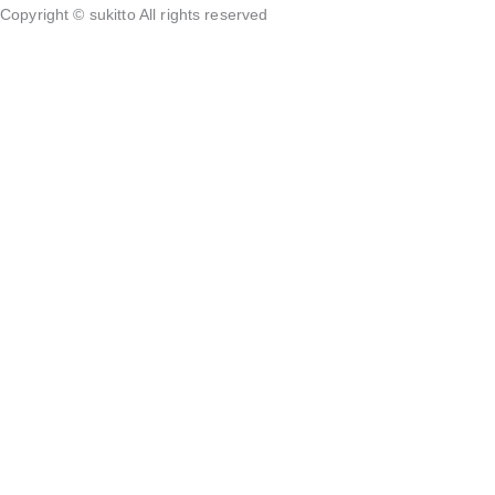
Copyright ©️ sukitto All rights reserved
ログイン / 新規会員登録
HOME
家電買取
全商品一覧
ご利用案内
よくある質問