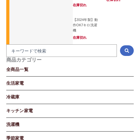
在庫切れ
【2024年製】動
作OK7キロ洗濯
機
在庫切れ
S
e
a
商品カテゴリー
r
全商品一覧
c
h
生活家電
...
冷蔵庫
キッチン家電
洗濯機
季節家電