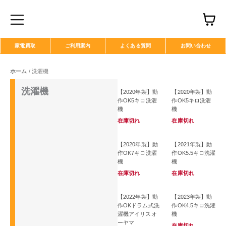
内
C
容
を
a
ス
r
家電買取
ご利用案内
よくある質問
お問い合わせ
キ
t
ッ
ホーム
/ 洗濯機
プ
洗濯機
【2020年製】動
【2020年製】動
作OK5キロ洗濯
作OK5キロ洗濯
機
機
在庫切れ
在庫切れ
【2020年製】動
【2021年製】動
作OK7キロ洗濯
作OK5.5キロ洗濯
機
機
在庫切れ
在庫切れ
【2022年製】動
【2023年製】動
作OKドラム式洗
作OK4.5キロ洗濯
濯機アイリスオ
機
ーヤマ
在庫切れ