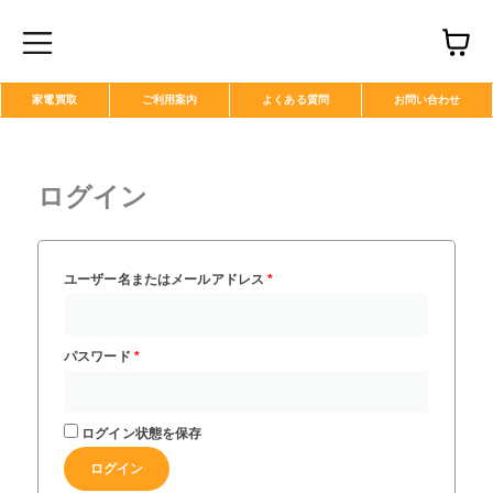
内
C
容
を
a
ス
r
家電買取
ご利用案内
よくある質問
お問い合わせ
キ
t
ッ
プ
ログイン
必
必
須
須
ユーザー名またはメールアドレス
*
パスワード
*
ログイン状態を保存
ログイン