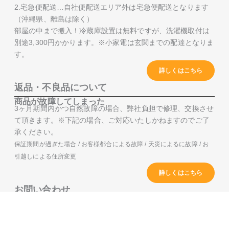
2.宅急便配送…自社便配送エリア外は宅急便配送となります
（沖縄県、離島は除く）
部屋の中まで搬入！冷蔵庫設置は無料ですが、洗濯機取付は
別途3,300円かかります。※小家電は玄関までの配達となりま
す。
詳しくはこちら
返品・不良品について
商品が故障してしまった
3ヶ月期間内かつ自然故障の場合、弊社負担で修理、交換させ
て頂きます。※下記の場合、ご対応いたしかねますのでご了
承ください。
保証期間が過ぎた場合 / お客様都合による故障 / 天災によるに故障 / お
引越しによる住所変更
詳しくはこちら
お問い合わせ
屋号 : 出張買取スキット
住所：〒024-0012 岩手県北上市常盤台2-13-2
TEL：0120-905-692 受付時間：9時～18時(定休日：不定