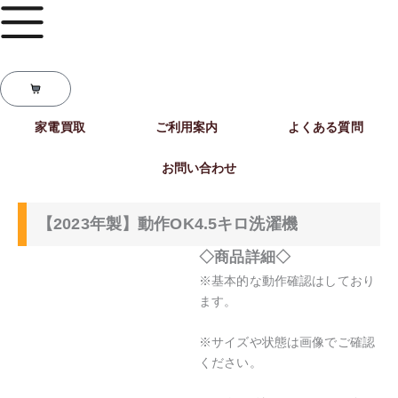
内
容
を
ス
C
キ
a
r
ッ
t
家電買取
ご利用案内
よくある質問
プ
お問い合わせ
ホーム
/
洗濯機
/ 【2023年製】動作OK4.5キロ洗濯機
【2023年製】動作OK4.5キロ洗濯機
◇商品詳細◇
※基本的な動作確認はしており
ます。
※サイズや状態は画像でご確認
ください。